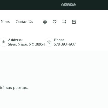
News
Contact Us
Carro
de
compra
Address:
Phone:
s
Tables
Decor
Decor
Street Name, NY 38954
578-393-4937
irá sus puertas.